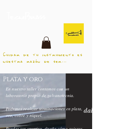
TecniBrass
Cuidar de tu instrumento es
nuestra razón de ser...
Plata y oro
En nuestro taller contamos con un
laboratorio propio de galvanotecnia.
Podemos realizar terminaciones en plata,
oro, cobre y níquel.
Puedes ser creativo, diseña cómo quieres