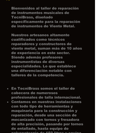
Bienvenidos al taller de reparación
de instrumentos musicales de
TecniBrass, diseñado
específicamente para la reparación
de instrumentos de Viento Metal.
Nuestros artesanos altamente
cualificados como técnicos
reparadores y constructores de
viento metal, suman más de 10 años
de experiencia en este sector.
Siendo además profesores
instrumentistas de diversas
especialidades. Lo que establece
una diferenciación notable con
talleres de la competencia.
En TecniBrass somos el taller de
cabecera de numerosos
profesionales de talla internacional.
Contamos en nuestras instalaciones
con todo tipo de herramientas y
maquinaria para la construcción y
reparación, desde una sección de
mecanizado con tornos y fresadora
de alta precisión, pasando por tornos
de entallado, hasta equipo de
galvanotecnia de 150 litros y equipo