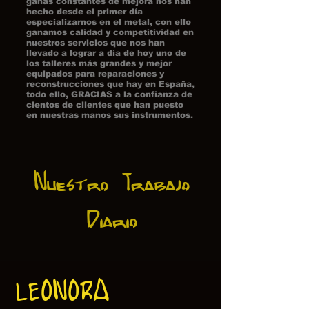
ganas constantes de mejora nos han
hecho desde el primer día
especializarnos en el metal, con ello
ganamos calidad y competitividad en
nuestros servicios que nos han
llevado a lograr a día de hoy uno de
los talleres más grandes y mejor
equipados para reparaciones y
reconstrucciones que hay en España,
todo ello, GRACIAS a la confianza de
cientos de clientes que han puesto
en nuestras manos sus instrumentos.
Nuestro Trabajo
Diario
LEONORA