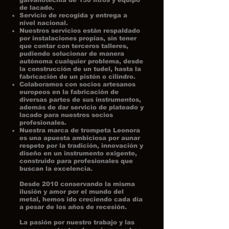
de lacado.
Servicio de recogida y entrega a
nivel nacional.
Nuestros servicios están respaldado
por instalaciones propias, sin tener
que contar con terceros talleres,
pudiendo solucionar de manera
autónoma cualquier problema, desde
la construcción de un tudel, hasta la
fabricación de un pistón o cilindro.
Colaboramos con socios artesanos
europeos en la fabricación de
diversas partes de sus instrumentos,
además de dar servicio de plateado y
lacado para nuestros socios
profesionales.
Nuestra marca de trompeta Leonora
es una apuesta ambiciosa por aunar
respeto por la tradición, innovación y
diseño en un instrumento exigente,
construido para profesionales que
buscan la excelencia.
Desde 2010 conservando la misma
ilusión y amor por el mundo del
metal, hemos ido creciendo cada día
a pesar de los años de recesión.
La pasión por nuestro trabajo y las