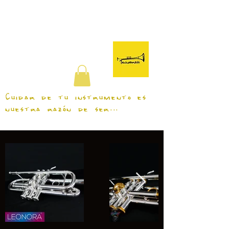
TecniBrass
Cuidar de tu instrumento es
nuestra razón de ser...