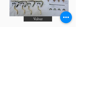
Volver
Pólizas de
Mantenimient
o