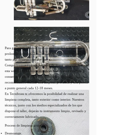
Para garantizar el buen funcionamiento del instrumento y
prolongar su vida útil, es fundamental mantenerlo limpio,
tanto por dentro como por fuera.
Compartiremos contigo consejos de mantenimiento, tanto en
esta web como en nuestras redes sociales, para ayudarte a
conservarlo en las mejores condiciones. Además,
recomendamos realizar una limpieza profunda y una puesta
a punto general cada 12-18 meses.
En Tecnibrass te ofrecemos la posibilidad de realizar una
limpieza completa, tanto exterior como interior. Nuestros
técnicos, junto con los medios especializados de los que
dispone el taller, dejarán tu instrumento limpio, revisado y
correctamente lubricado.
Proceso de limpieza general:
Desmontaje.