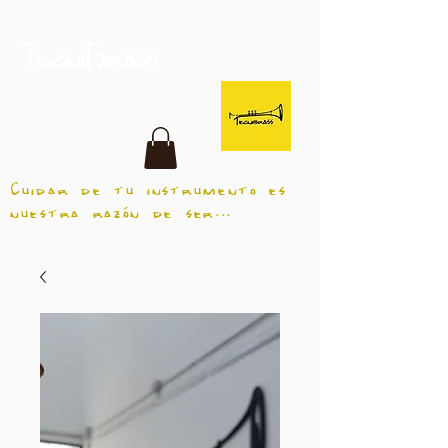
TecniBrass
Cuidar de tu instrumento es
nuestra razón de ser...