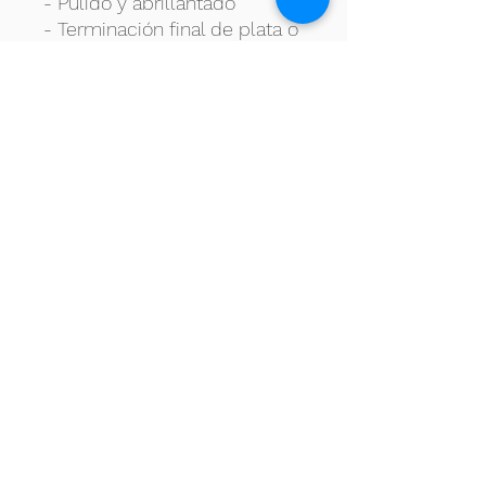
- Pulido y abrillantado
- Terminación final de plata o
níquel, lo que prefieras. Si
deseas combinar
terminaciones debes de
consultarlo con nuestros
técnicos para que lo valoren.
Formulario de Suscripción
No te pierdas ninguna actualización
Enviar