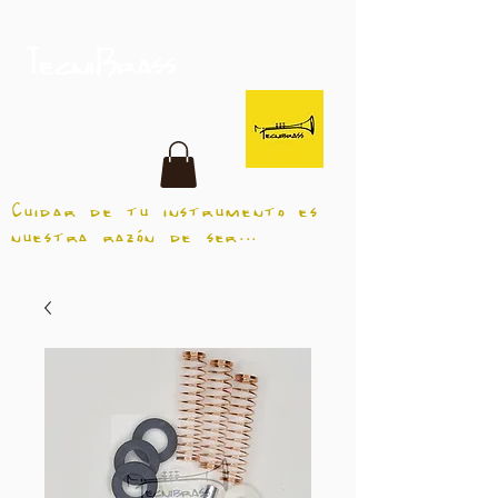
TecniBrass
Cuidar de tu instrumento es
nuestra razón de ser...